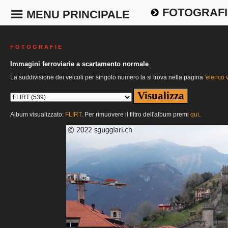
FOTOGRAFI
MENU PRINCIPALE
F O T O G R A F I E
Immagini ferroviarie a scartamento normale
La suddivisione dei veicoli per singolo numero la si trova nella pagina
'elenco v
Album visualizzato:
FLIRT
. Per rimuovere il filtro dell'album premi
qui
.