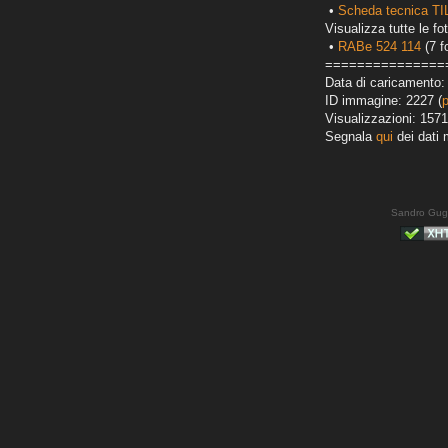
•
Scheda tecnica T
Visualizza tutte le fot
•
RABe 524 114
(7 f
===============
Data di caricamento:
ID immagine: 2227 (
Visualizzazioni: 1571
Segnala
qui
dei dati 
Sandro Gug