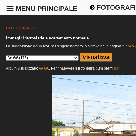
FOTOGRAFI
MENU PRINCIPALE
F O T O G R A F I E
Immagini ferroviarie a scartamento normale
La suddivisione dei veicoli per singolo numero la si trova nella pagina
'elenco v
Album visualizzato:
Ae 6/6
. Per rimuovere il filtro dell'album premi
qui
.