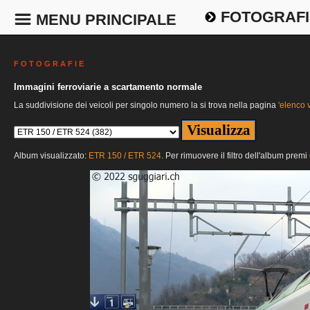
FOTOGRAFI
MENU PRINCIPALE
F O T O G R A F I E
Immagini ferroviarie a scartamento normale
La suddivisione dei veicoli per singolo numero la si trova nella pagina
'elenco v
Album visualizzato:
ETR 150 / ETR 524
. Per rimuovere il filtro dell'album premi