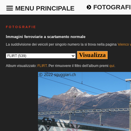
FOTOGRAFI
MENU PRINCIPALE
F O T O G R A F I E
Immagini ferroviarie a scartamento normale
La suddivisione dei veicoli per singolo numero la si trova nella pagina
'elenco v
Album visualizzato:
FLIRT
. Per rimuovere il filtro dell'album premi
qui
.