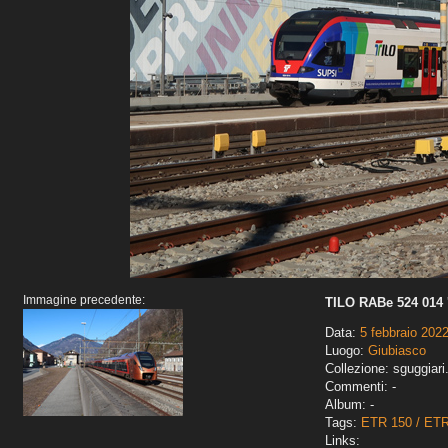
Immagine precedente:
TILO RABe 524 014 
Data:
5 febbraio 202
Luogo:
Giubiasco
Collezione: sguggiari
Commenti: -
Album: -
Tags:
ETR 150 / ET
Links: