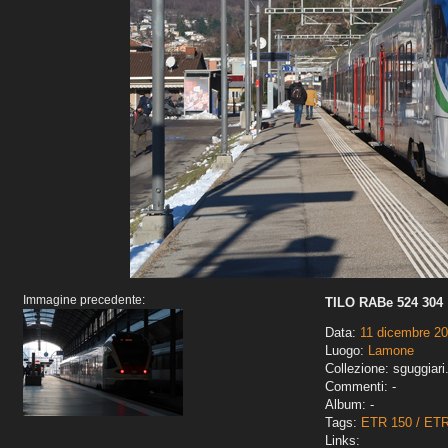
Immagine precedente:
TILO RABe 524 304
Data:
11 dicembre 2
Luogo:
Lamone
Collezione: sguggiari
Commenti: -
Album: -
Tags:
ETR 150 / ET
Links: