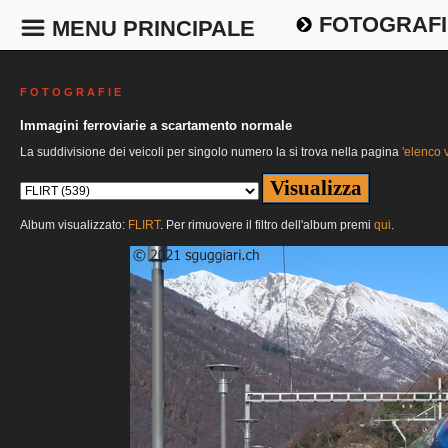
FOTOGRAFI
MENU PRINCIPALE
F O T O G R A F I E
Immagini ferroviarie a scartamento normale
La suddivisione dei veicoli per singolo numero la si trova nella pagina
'elenco v
Album visualizzato:
FLIRT
. Per rimuovere il filtro dell'album premi
qui
.