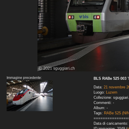
Immagine precedente:
BLS RABe 525 003 '
Data:
21 novembre 2
Luogo:
Luzern
Collezione: sguggiari
Commenti: -
Album: -
Tags:
RABe 525 (NI
===============
Data di caricamento:
ID immagine: 2049 (