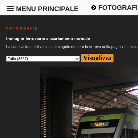
FOTOGRAFI
MENU PRINCIPALE
F O T O G R A F I E
Immagini ferroviarie a scartamento normale
La suddivisione dei veicoli per singolo numero la si trova nella pagina
'elenco v