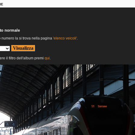
IE
nto normale
o numero la si trova nella pagina
'elenco veicoli'
.
ere il filtro dell'album premi
qui
.