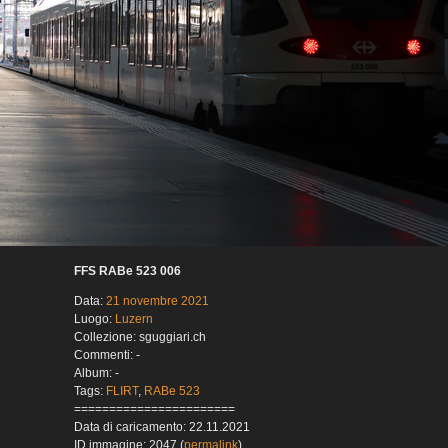
FFS RABe 523 006
Data:
21 novembre 2021
Luogo:
Luzern
Collezione: sguggiari.ch
Commenti: -
Album: -
Tags:
FLIRT
,
RABe 523
=======================
Data di caricamento: 22.11.2021
ID immagine: 2047 (
permalink
)