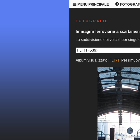
MENU PRINCIPALE
FOTOGRAF
F O T O G R A F I E
Immagini ferroviarie a scartame
La suddivisione dei veicoli per singol
Album visualizzato:
FLIRT
. Per rimuov