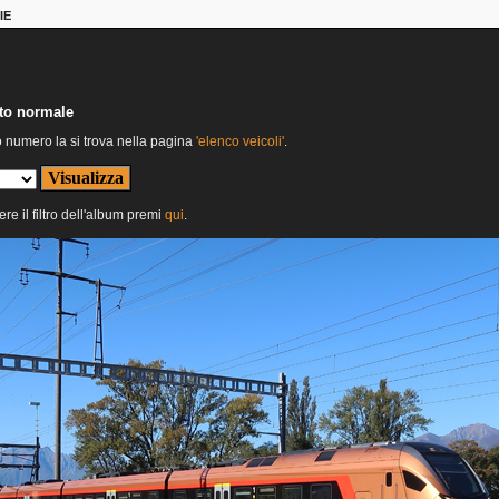
IE
nto normale
o numero la si trova nella pagina
'elenco veicoli'
.
ere il filtro dell'album premi
qui
.