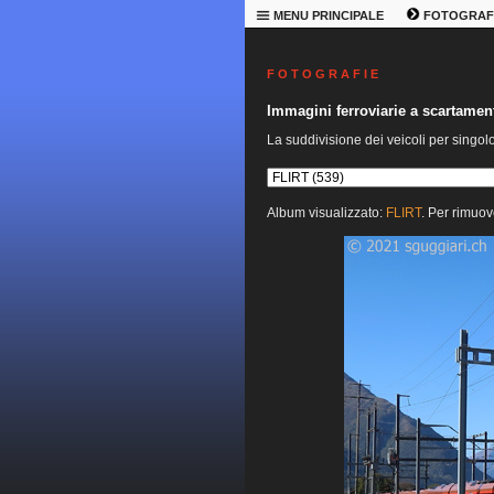
MENU PRINCIPALE
FOTOGRAF
F O T O G R A F I E
Immagini ferroviarie a scartame
La suddivisione dei veicoli per singol
Album visualizzato:
FLIRT
. Per rimuov