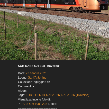
SOB RABe 526 108 'Traverso'
Data:
23 ottobre 2021
Luogo:
Sant'Antonino
Collezione: sguggiari.ch
Commenti: -
Album: -
Tags:
FLIRT
,
FLIRT3
,
RABe 526
,
RABe 526 (Traverso)
Visualizza tutte le foto di:
•
RABe 526 108 / 208
(3 foto)
=======================