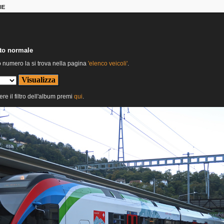
IE
nto normale
o numero la si trova nella pagina
'elenco veicoli'
.
ere il filtro dell'album premi
qui
.