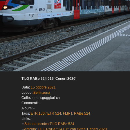
TILO RABe 524 015 'Ceneri 2020'
Data:
15 ottobre 2021
Luogo:
Bellinzona
Collezione: sguggiari.ch
Commenti: -
Album: -
Tags:
ETR 150 / ETR 524
,
FLIRT
,
RABe 524
Links:
•
Scheda tecnica TILO RABe 524
•
Articolo: TILO RABe 524 015 con livrea 'Ceneri 2020'