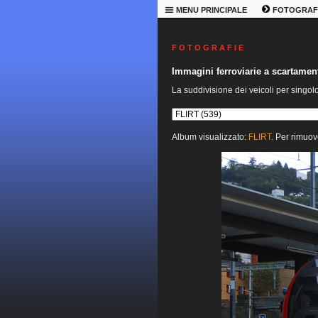
MENU PRINCIPALE
FOTOGRAF
F O T O G R A F I E
Immagini ferroviarie a scartame
La suddivisione dei veicoli per singol
Album visualizzato:
FLIRT
. Per rimuov