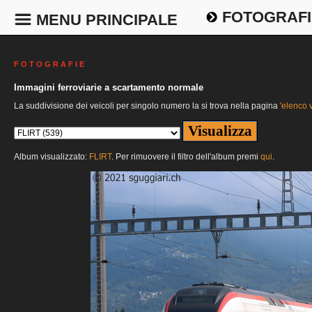
FOTOGRAFI
MENU PRINCIPALE
F O T O G R A F I E
Immagini ferroviarie a scartamento normale
La suddivisione dei veicoli per singolo numero la si trova nella pagina
'elenco v
Album visualizzato:
FLIRT
. Per rimuovere il filtro dell'album premi
qui
.