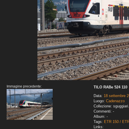
Immagine precedente:
TILO RABe 524 110
Data:
18 settembre 
Luogo:
Cadenazzo
Collezione: sguggiari
Commenti: -
Album: -
Tags:
ETR 150 / ET
Links: