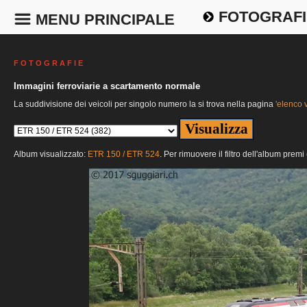
FOTOGRAFI
MENU PRINCIPALE
F O T O G R A F I E
Immagini ferroviarie a scartamento normale
La suddivisione dei veicoli per singolo numero la si trova nella pagina
'elenco v
Album visualizzato:
ETR 150 / ETR 524
. Per rimuovere il filtro dell'album premi