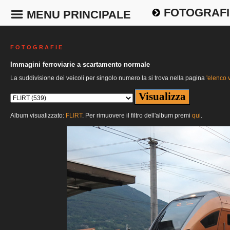
FOTOGRAFI
MENU PRINCIPALE
F O T O G R A F I E
Immagini ferroviarie a scartamento normale
La suddivisione dei veicoli per singolo numero la si trova nella pagina
'elenco v
Album visualizzato:
FLIRT
. Per rimuovere il filtro dell'album premi
qui
.