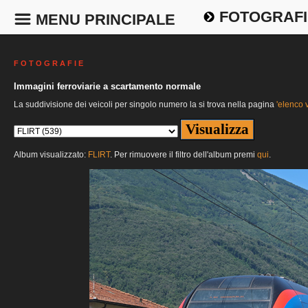
FOTOGRAFI
MENU PRINCIPALE
F O T O G R A F I E
Immagini ferroviarie a scartamento normale
La suddivisione dei veicoli per singolo numero la si trova nella pagina
'elenco v
Album visualizzato:
FLIRT
. Per rimuovere il filtro dell'album premi
qui
.