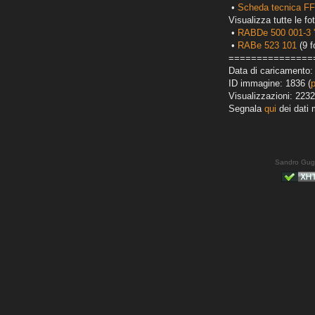
•
Scheda tecnica F
Visualizza tutte le fot
•
RABDe 500 001-3 '
•
RABe 523 101
(9 f
===============
Data di caricamento:
ID immagine: 1836 (
Visualizzazioni: 2232
Segnala
qui
dei dati 
Sandro Gug