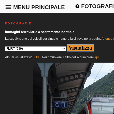
FOTOGRAFI
MENU PRINCIPALE
F O T O G R A F I E
Immagini ferroviarie a scartamento normale
La suddivisione dei veicoli per singolo numero la si trova nella pagina
'elenco v
Album visualizzato:
FLIRT
. Per rimuovere il filtro dell'album premi
qui
.