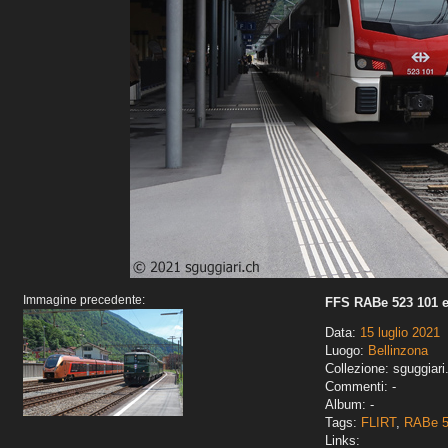
Immagine precedente:
FFS RABe 523 101 e
Data:
15 luglio 2021
Luogo:
Bellinzona
Collezione: sguggiari
Commenti: -
Album: -
Tags:
FLIRT
,
RABe 
Links: