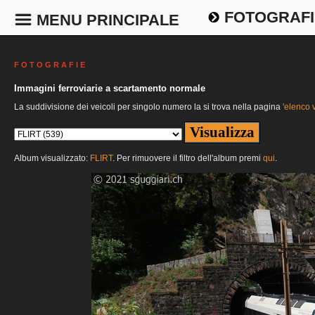
FOTOGRAFI
MENU PRINCIPALE
F O T O G R A F I E
Immagini ferroviarie a scartamento normale
La suddivisione dei veicoli per singolo numero la si trova nella pagina
'elenco v
Album visualizzato:
FLIRT
. Per rimuovere il filtro dell'album premi
qui
.