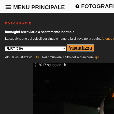
FOTOGRAFI
MENU PRINCIPALE
F O T O G R A F I E
Immagini ferroviarie a scartamento normale
La suddivisione dei veicoli per singolo numero la si trova nella pagina
'elenco v
Album visualizzato:
FLIRT
. Per rimuovere il filtro dell'album premi
qui
.