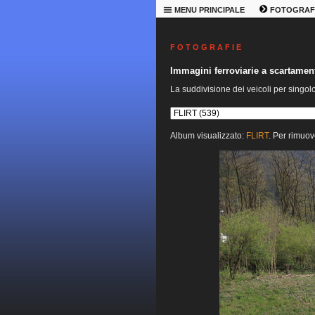
MENU PRINCIPALE
FOTOGRAF
F O T O G R A F I E
Immagini ferroviarie a scartame
La suddivisione dei veicoli per singol
Album visualizzato:
FLIRT
. Per rimuov