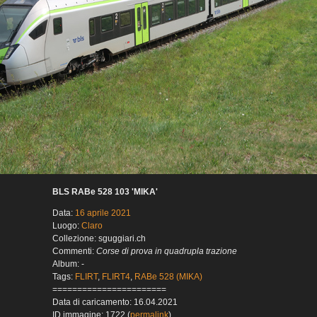
BLS RABe 528 103 'MIKA'
Data:
16 aprile 2021
Luogo:
Claro
Collezione: sguggiari.ch
Commenti:
Corse di prova in quadrupla trazione
Album: -
Tags:
FLIRT
,
FLIRT4
,
RABe 528 (MIKA)
=======================
Data di caricamento: 16.04.2021
ID immagine: 1722 (
permalink
)