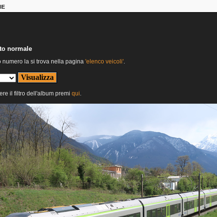
IE
nto normale
o numero la si trova nella pagina
'elenco veicoli'
.
ere il filtro dell'album premi
qui
.