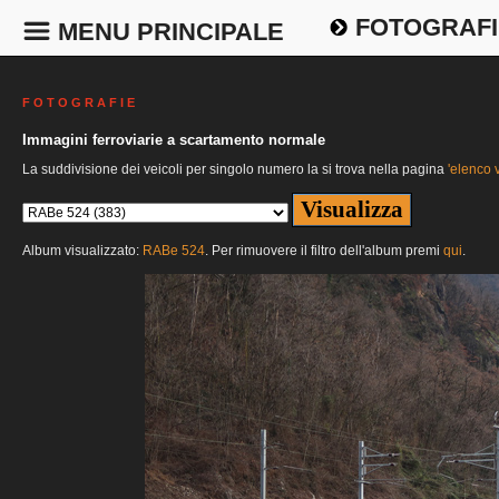
FOTOGRAFI
MENU PRINCIPALE
F O T O G R A F I E
Immagini ferroviarie a scartamento normale
La suddivisione dei veicoli per singolo numero la si trova nella pagina
'elenco v
Album visualizzato:
RABe 524
. Per rimuovere il filtro dell'album premi
qui
.