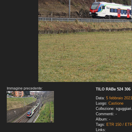
Immagine precedente:
TILO RABe 524 306
Data:
5 febbraio 202
Luogo:
Castione
Collezione: sguggiari
Commenti: -
Album: -
Tags:
ETR 150 / ET
Links: