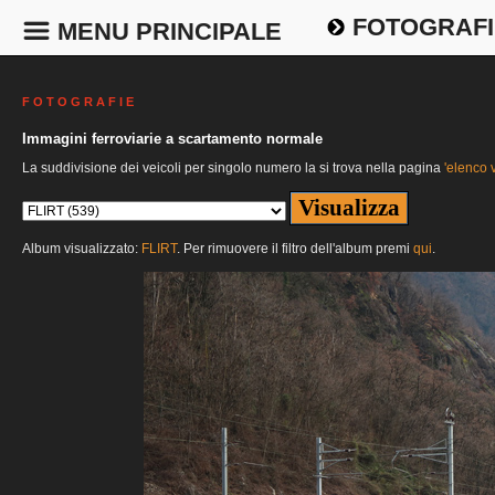
FOTOGRAFI
MENU PRINCIPALE
F O T O G R A F I E
Immagini ferroviarie a scartamento normale
La suddivisione dei veicoli per singolo numero la si trova nella pagina
'elenco v
Album visualizzato:
FLIRT
. Per rimuovere il filtro dell'album premi
qui
.