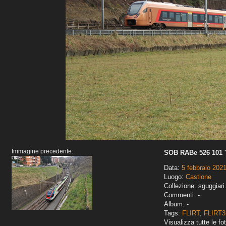
Immagine precedente:
SOB RABe 526 101 '
Data:
5 febbraio 202
Luogo:
Castione
Collezione: sguggiari
Commenti: -
Album: -
Tags:
FLIRT
,
FLIRT3
Visualizza tutte le fot