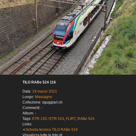
TILO RABe 524 116
Data:
19 marzo 2021
Luogo:
Massagno
Collezione: sguggiari.ch
Commenti: -
Album: -
Tags:
ETR 150 / ETR 524
,
FLIRT
,
RABe 524
Links:
•
Scheda tecnica TILO RABe 524
Visualizza tutte le foto di: