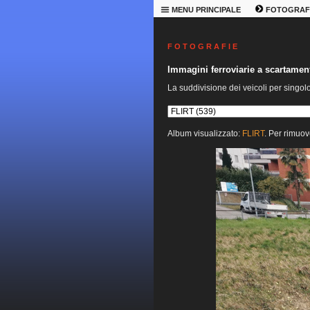
MENU PRINCIPALE
FOTOGRAF
F O T O G R A F I E
Immagini ferroviarie a scartame
La suddivisione dei veicoli per singol
Album visualizzato:
FLIRT
. Per rimuov