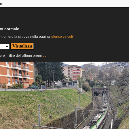
IE
nto normale
o numero la si trova nella pagina
'elenco veicoli'
.
ere il filtro dell'album premi
qui
.