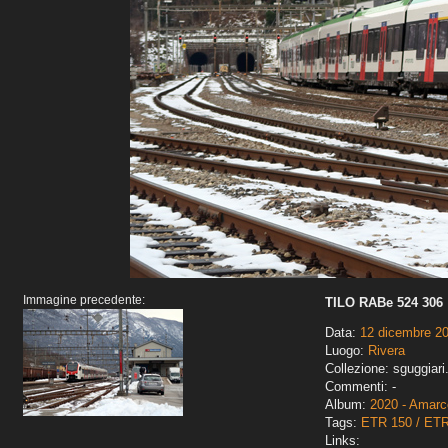
Immagine precedente:
TILO RABe 524 306
Data:
12 dicembre 2
Luogo:
Rivera
Collezione: sguggiari
Commenti: -
Album:
2020 - Amarco
Tags:
ETR 150 / ET
Links: