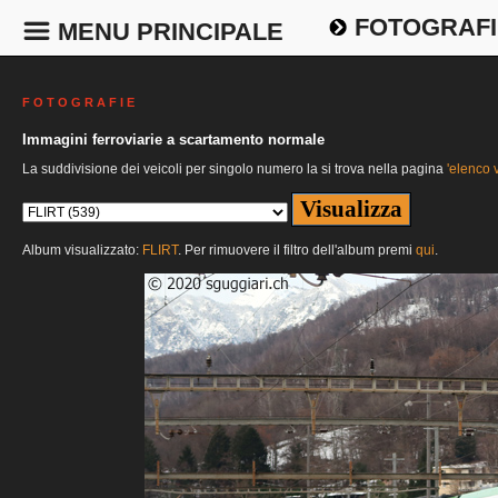
FOTOGRAFI
MENU PRINCIPALE
F O T O G R A F I E
Immagini ferroviarie a scartamento normale
La suddivisione dei veicoli per singolo numero la si trova nella pagina
'elenco v
Album visualizzato:
FLIRT
. Per rimuovere il filtro dell'album premi
qui
.