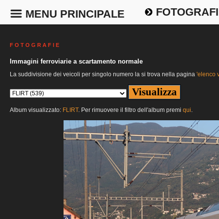
FOTOGRAFI
MENU PRINCIPALE
F O T O G R A F I E
Immagini ferroviarie a scartamento normale
La suddivisione dei veicoli per singolo numero la si trova nella pagina
'elenco v
Album visualizzato:
FLIRT
. Per rimuovere il filtro dell'album premi
qui
.