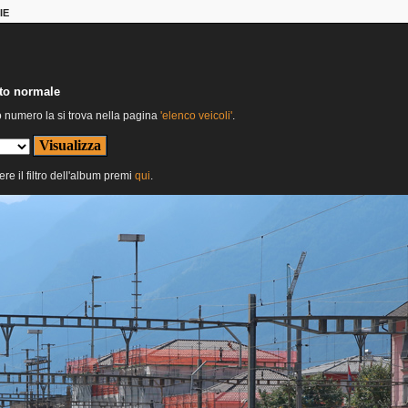
IE
nto normale
o numero la si trova nella pagina
'elenco veicoli'
.
ere il filtro dell'album premi
qui
.