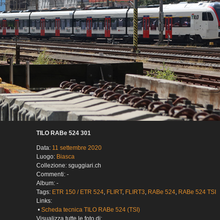
TILO RABe 524 301
Data:
11 settembre 2020
Luogo:
Biasca
Collezione: sguggiari.ch
Commenti: -
Album: -
Tags:
ETR 150 / ETR 524
,
FLIRT
,
FLIRT3
,
RABe 524
,
RABe 524 TSI
Links:
•
Scheda tecnica TILO RABe 524 (TSI)
Visualizza tutte le foto di: