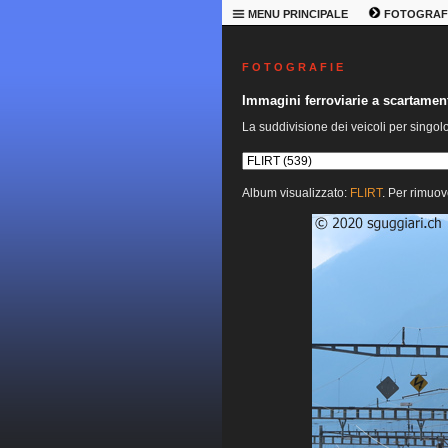
MENU PRINCIPALE
FOTOGRAF
F O T O G R A F I E
Immagini ferroviarie a scartame
La suddivisione dei veicoli per singol
Album visualizzato:
FLIRT
. Per rimuov