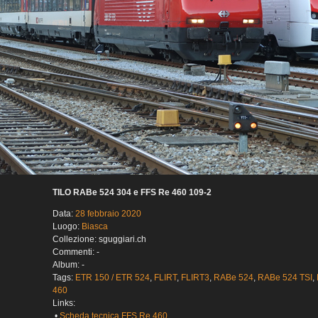
TILO RABe 524 304 e FFS Re 460 109-2
Data:
28 febbraio 2020
Luogo:
Biasca
Collezione: sguggiari.ch
Commenti: -
Album: -
Tags:
ETR 150 / ETR 524
,
FLIRT
,
FLIRT3
,
RABe 524
,
RABe 524 TSI
,
460
Links:
•
Scheda tecnica FFS Re 460