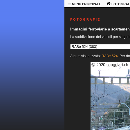
MENU PRINCIPALE
FOTOGRAF
F O T O G R A F I E
Immagini ferroviarie a scartame
La suddivisione dei veicoli per singol
Album visualizzato:
RABe 524
. Per ri