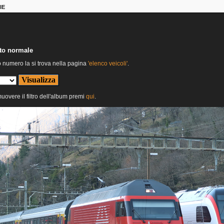
IE
nto normale
o numero la si trova nella pagina
'elenco veicoli'
.
muovere il filtro dell'album premi
qui
.