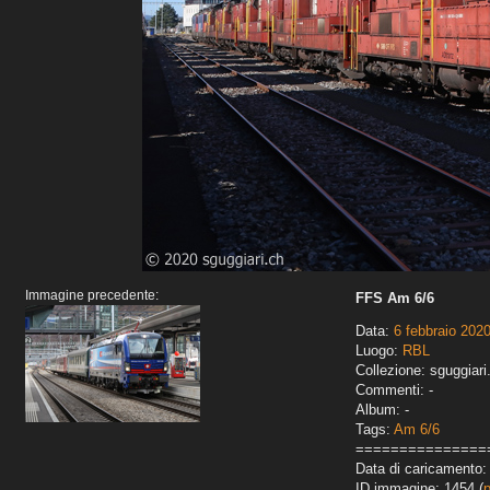
Immagine precedente:
FFS Am 6/6
Data:
6 febbraio 202
Luogo:
RBL
Collezione: sguggiari
Commenti: -
Album: -
Tags:
Am 6/6
===============
Data di caricamento: 
ID immagine: 1454 (