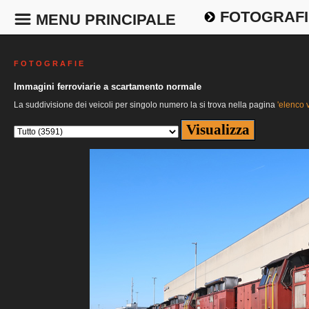
FOTOGRAFI
MENU PRINCIPALE
F O T O G R A F I E
Immagini ferroviarie a scartamento normale
La suddivisione dei veicoli per singolo numero la si trova nella pagina
'elenco v