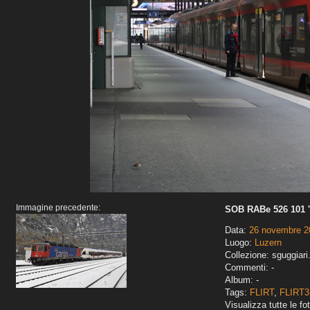
Immagine precedente:
SOB RABe 526 101 '
Data:
26 novembre 2
Luogo:
Luzern
Collezione: sguggiari
Commenti: -
Album: -
Tags:
FLIRT
,
FLIRT3
Visualizza tutte le fot