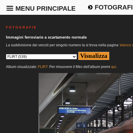
FOTOGRAFI
MENU PRINCIPALE
F O T O G R A F I E
Immagini ferroviarie a scartamento normale
La suddivisione dei veicoli per singolo numero la si trova nella pagina
'elenco v
Album visualizzato:
FLIRT
. Per rimuovere il filtro dell'album premi
qui
.