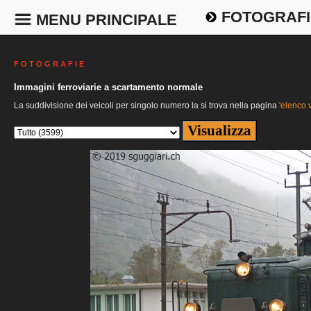
FOTOGRAFI
MENU PRINCIPALE
F O T O G R A F I E
Immagini ferroviarie a scartamento normale
La suddivisione dei veicoli per singolo numero la si trova nella pagina
'elenco v