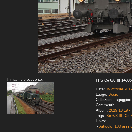
Immagine precedente:
FFS Ce 6/8 III 14305,
Data:
19 ottobre 201
Luogo:
Bodio
Collezione: sguggiari
Commenti: -
Album:
2019.10.19 - 
Tags:
Be 6/8 III
,
Ce 6
Links:
•
Articolo: 100 anni 
===============