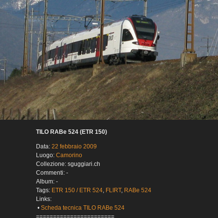
TILO RABe 524 (ETR 150)
Data:
22 febbraio 2009
Luogo:
Camorino
Collezione: sguggiari.ch
Commenti: -
Album: -
Tags:
ETR 150 / ETR 524
,
FLIRT
,
RABe 524
Links:
•
Scheda tecnica TILO RABe 524
=======================