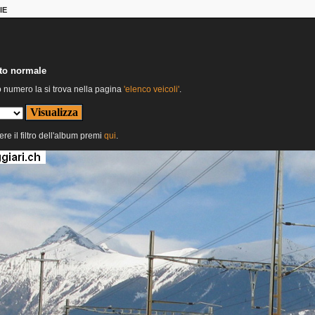
IE
nto normale
o numero la si trova nella pagina
'elenco veicoli'
.
ere il filtro dell'album premi
qui
.