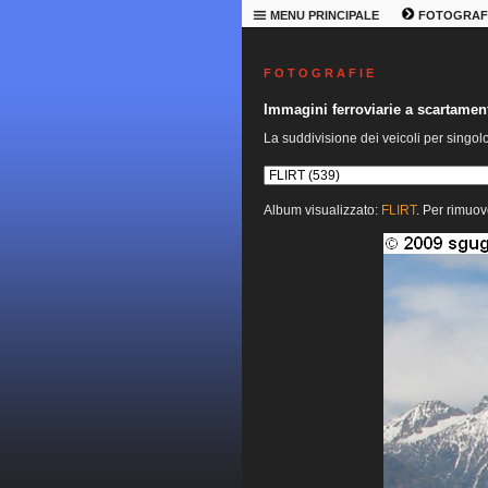
MENU PRINCIPALE
FOTOGRAF
F O T O G R A F I E
Immagini ferroviarie a scartame
La suddivisione dei veicoli per singol
Album visualizzato:
FLIRT
. Per rimuov