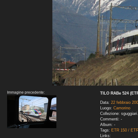
Immagine precedente:
TILO RABe 524 (ETR
Data:
22 febbraio 20
Luogo:
Camorino
Collezione: sguggiari
Commenti: -
Album: -
Tags:
ETR 150 / ET
Links: