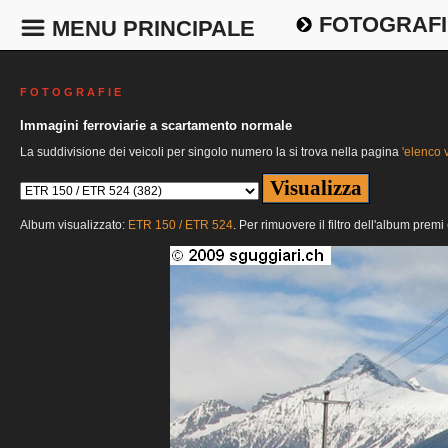
FOTOGRAFI
MENU PRINCIPALE
F O T O G R A F I E
Immagini ferroviarie a scartamento normale
La suddivisione dei veicoli per singolo numero la si trova nella pagina
'elenco v
Album visualizzato:
ETR 150 / ETR 524
. Per rimuovere il filtro dell'album premi