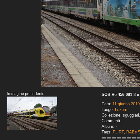
Immagine precedente:
SOB Re 456 091-8 e
Data:
11 giugno 2019
Luogo:
Luzern
Collezione: sguggiari
Commenti: -
Album: -
Tags:
FLIRT
,
RABe 
===============