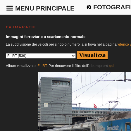
FOTOGRAFI
MENU PRINCIPALE
F O T O G R A F I E
Immagini ferroviarie a scartamento normale
La suddivisione dei veicoli per singolo numero la si trova nella pagina
'elenco v
Album visualizzato:
FLIRT
. Per rimuovere il filtro dell'album premi
qui
.