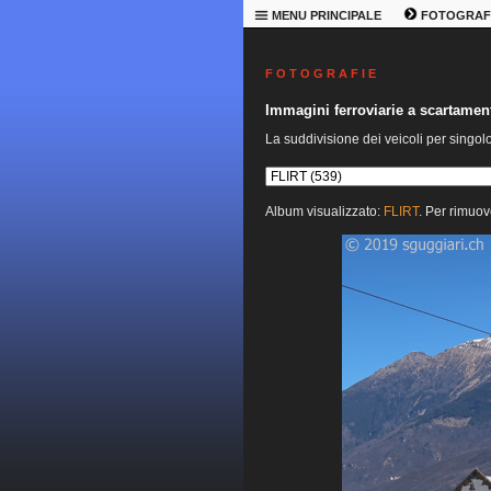
MENU PRINCIPALE
FOTOGRAF
F O T O G R A F I E
Immagini ferroviarie a scartame
La suddivisione dei veicoli per singol
Album visualizzato:
FLIRT
. Per rimuov