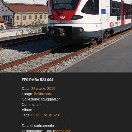
FFS RABe 523 004
Data:
22 marzo 2019
Luogo:
Bellinzona
Collezione: sguggiari.ch
Commenti: -
Album: -
Tags:
FLIRT
,
RABe 523
=======================
Data di caricamento: -
ID immagine: 1300 (
permalink
)