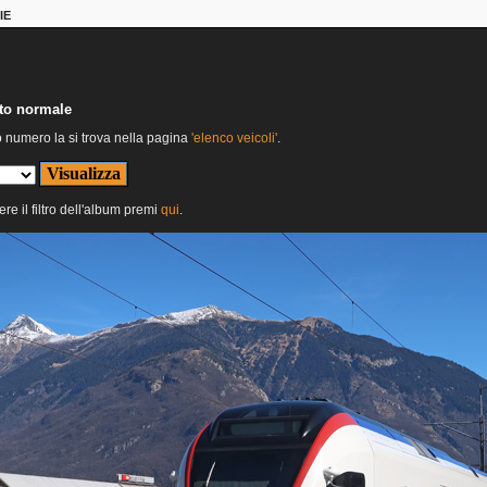
IE
nto normale
o numero la si trova nella pagina
'elenco veicoli'
.
ere il filtro dell'album premi
qui
.