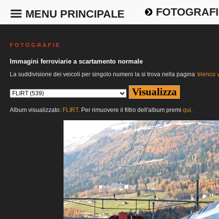
FOTOGRAFI
MENU PRINCIPALE
F O T O G R A F I E
Immagini ferroviarie a scartamento normale
La suddivisione dei veicoli per singolo numero la si trova nella pagina
'elenco v
Album visualizzato:
FLIRT
. Per rimuovere il filtro dell'album premi
qui
.