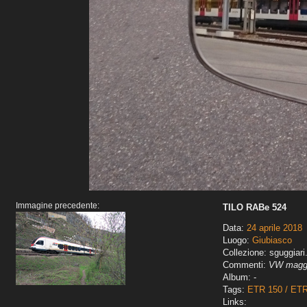
Immagine precedente:
TILO RABe 524
Data:
24 aprile 2018
Luogo:
Giubiasco
Collezione: sguggiari
Commenti:
VW maggi
Album: -
Tags:
ETR 150 / ET
Links: