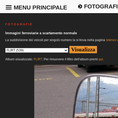
FOTOGRAFI
MENU PRINCIPALE
F O T O G R A F I E
Immagini ferroviarie a scartamento normale
La suddivisione dei veicoli per singolo numero la si trova nella pagina
'elenco v
Album visualizzato:
FLIRT
. Per rimuovere il filtro dell'album premi
qui
.