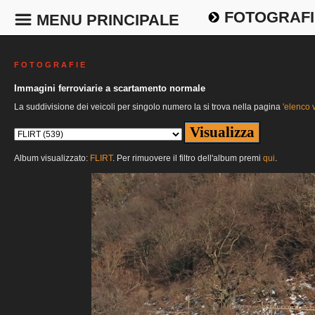
FOTOGRAFI
MENU PRINCIPALE
F O T O G R A F I E
Immagini ferroviarie a scartamento normale
La suddivisione dei veicoli per singolo numero la si trova nella pagina
'elenco v
Album visualizzato:
FLIRT
. Per rimuovere il filtro dell'album premi
qui
.