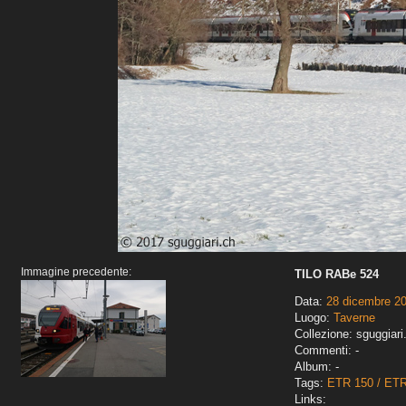
Immagine precedente:
TILO RABe 524
Data:
28 dicembre 2
Luogo:
Taverne
Collezione: sguggiari
Commenti: -
Album: -
Tags:
ETR 150 / ET
Links: