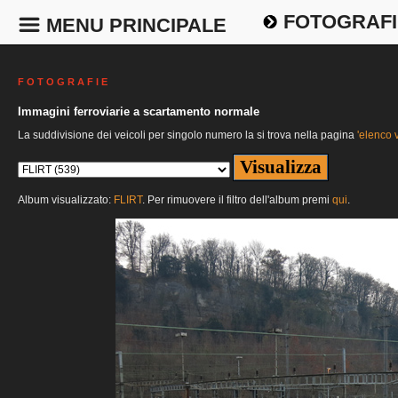
FOTOGRAFI
MENU PRINCIPALE
F O T O G R A F I E
Immagini ferroviarie a scartamento normale
La suddivisione dei veicoli per singolo numero la si trova nella pagina
'elenco v
Album visualizzato:
FLIRT
. Per rimuovere il filtro dell'album premi
qui
.