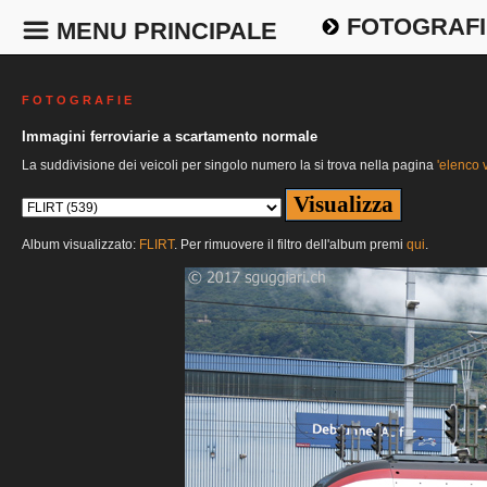
FOTOGRAFI
MENU PRINCIPALE
F O T O G R A F I E
Immagini ferroviarie a scartamento normale
La suddivisione dei veicoli per singolo numero la si trova nella pagina
'elenco v
Album visualizzato:
FLIRT
. Per rimuovere il filtro dell'album premi
qui
.