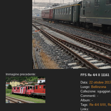
Immagine precedente:
FFS Re 4/4 II 11161
Data:
22 ottobre 201
Luogo:
Bellinzona
Collezione: sguggiari
Commenti: -
Album: -
Tags:
Re 4/4 II/III
,
Re
Links: