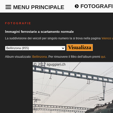
FOTOGRAFI
MENU PRINCIPALE
F O T O G R A F I E
Immagini ferroviarie a scartamento normale
La suddivisione dei veicoli per singolo numero la si trova nella pagina
'elenco v
Album visualizzato:
Bellinzona
. Per rimuovere il filtro dell'album premi
qui
.