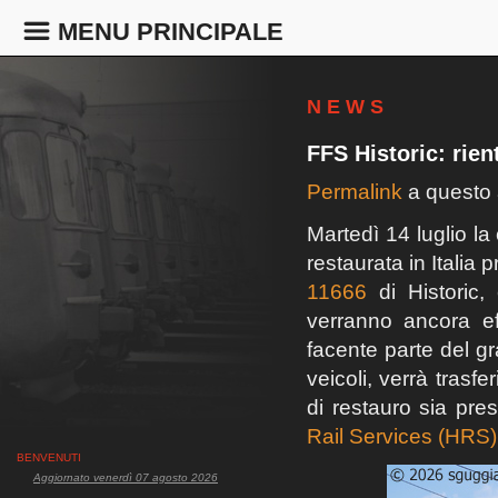
MENU PRINCIPALE
N E W S
FFS Historic: rien
Permalink
a questo a
Martedì 14 luglio l
restaurata in Italia 
11666
di Historic,
verranno ancora effe
facente parte del g
veicoli, verrà trasfe
di restauro sia pre
Rail Services (HRS)
BENVENUTI
Aggiornato venerdì 07 agosto 2026