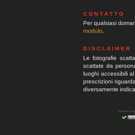
C O N T A T T O
Per qualsiasi domand
modulo
.
D I S C L A I M E R
Le fotografie scatta
scattate da persona
luoghi accessibili a
prescrizioni riguarda
diversamente indicat
Sandro Gug