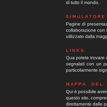
di tutto il mondo.
S I M U L A T O R 
Pagine di presentazi
collaborazione con 
utilizzato dalla magg
L I N K S
Qua potete trovare u
segnalati con un pa
particolarmente signi
M A P P A D E L 
Qui è possibile ave
questo sito, compres
direttamente dalle pa