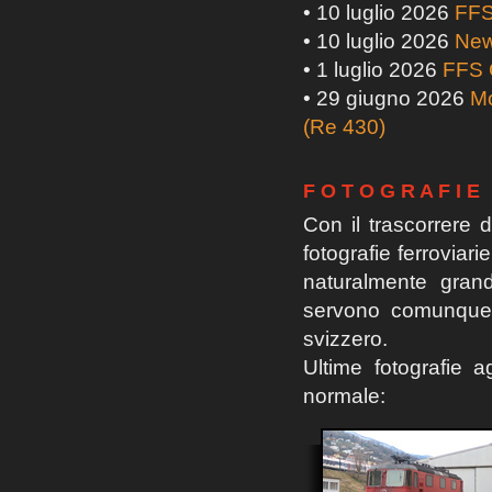
• 10 luglio 2026
FFS
• 10 luglio 2026
News
• 1 luglio 2026
FFS 
• 29 giugno 2026
Mo
(Re 430)
F O T O G R A F I E
Con il trascorrere 
fotografie ferroviar
naturalmente grand
servono comunque a
svizzero.
Ultime fotografie a
normale: