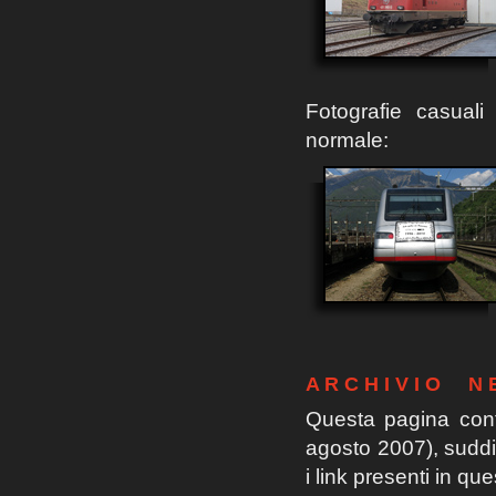
Fotografie casuali 
normale:
A R C H I V I O N 
Questa pagina conti
agosto 2007), suddiv
i link presenti in q