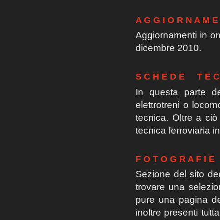
A G G I O R N A M E 
Aggiornamenti in ord
dicembre 2010.
S C H E D E T E C 
In questa parte de
elettrotreni o loco
tecnica. Oltre a ciò
tecnica ferroviaria i
F O T O G R A F I E
Sezione del sito ded
trovare una selezio
pure una pagina ded
inoltre presenti tutt