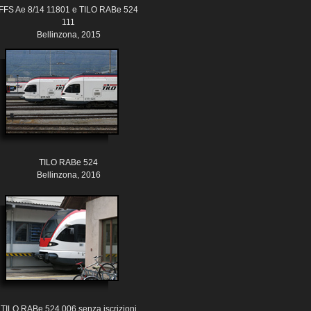
FFS Ae 8/14 11801 e TILO RABe 524
111
Bellinzona, 2015
TILO RABe 524
Bellinzona, 2016
TILO RABe 524 006 senza iscrizioni