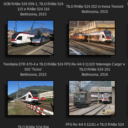
SOB RABe 526 059-1, TILO RABe 524
TILO RABe 524 202 in livrea Trenord
115 e RABe 524 116
Bellinzona, 2015
Bellinzona, 2015
Trenitalia ETR 470-4 e TILO RABe 524
FFS Re 4/4 II 11320 'Interregio Cargo' e
002 'Ticino'
TILO RABe 524 101
Bellinzona, 2015
Bellinzona, 2016
FFS Re 4/4 II 11161 e TILO RABe 524
TILO RABe 524 004