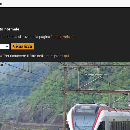
IE
nto normale
o numero la si trova nella pagina
'elenco veicoli'
.
24
. Per rimuovere il filtro dell'album premi
qui
.