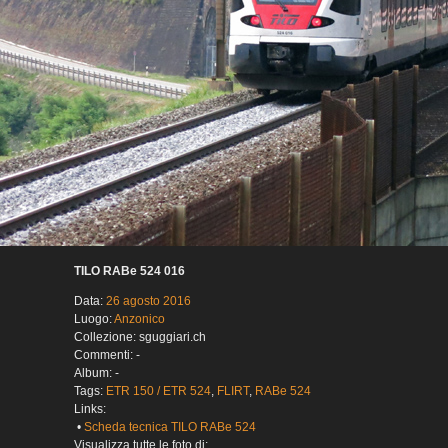
TILO RABe 524 016
Data:
26 agosto 2016
Luogo:
Anzonico
Collezione: sguggiari.ch
Commenti: -
Album: -
Tags:
ETR 150 / ETR 524
,
FLIRT
,
RABe 524
Links:
•
Scheda tecnica TILO RABe 524
Visualizza tutte le foto di: