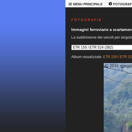
MENU PRINCIPALE
FOTOGRAF
F O T O G R A F I E
Immagini ferroviarie a scartame
La suddivisione dei veicoli per singol
Album visualizzato:
ETR 150 / ETR 5