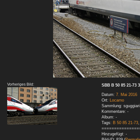
Vorheriges Bild:
SBB B 50 85 21-73 3
Datum:
7. Mai 2016
Ort:
Locarno
Sammlung: sguggiari
Kommentare: -
Album: -
Tags:
B 50 85 21-73
===============
Hinzugefügt: -
Bild-ID: 829 (
Permali