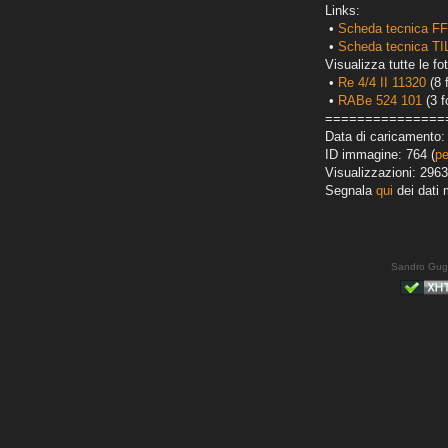
Links:
•
Scheda tecnica FF
•
Scheda tecnica T
Visualizza tutte le fot
•
Re 4/4 II 11320
(8 
•
RABe 524 101
(3 f
===============
Data di caricamento: 
ID immagine: 764 (
pe
Visualizzazioni: 2963
Segnala
qui
dei dati 
Sandro Gug