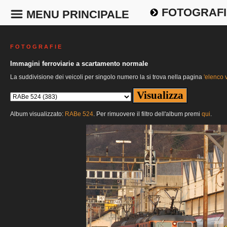
FOTOGRAFI
MENU PRINCIPALE
F O T O G R A F I E
Immagini ferroviarie a scartamento normale
La suddivisione dei veicoli per singolo numero la si trova nella pagina
'elenco v
Album visualizzato:
RABe 524
. Per rimuovere il filtro dell'album premi
qui
.