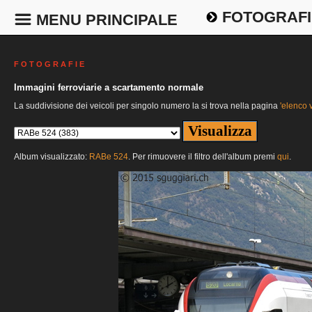
FOTOGRAFI
MENU PRINCIPALE
F O T O G R A F I E
Immagini ferroviarie a scartamento normale
La suddivisione dei veicoli per singolo numero la si trova nella pagina
'elenco v
Album visualizzato:
RABe 524
. Per rimuovere il filtro dell'album premi
qui
.