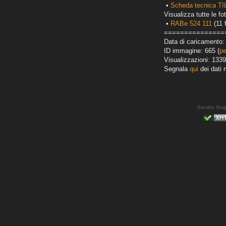
•
Scheda tecnica T
Visualizza tutte le fot
•
RABe 524 111
(11 
===============
Data di caricamento: 
ID immagine: 665 (
pe
Visualizzazioni: 1339
Segnala
qui
dei dati 
Sandro Gug