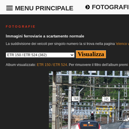
FOTOGRAFI
MENU PRINCIPALE
F O T O G R A F I E
Immagini ferroviarie a scartamento normale
La suddivisione dei veicoli per singolo numero la si trova nella pagina
'elenco v
Album visualizzato:
ETR 150 / ETR 524
. Per rimuovere il filtro dell'album premi