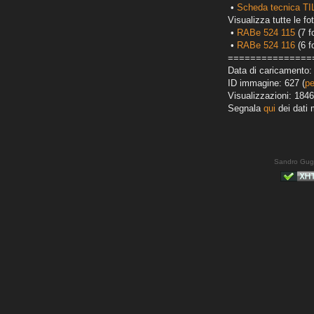
•
Scheda tecnica T
Visualizza tutte le fot
•
RABe 524 115
(7 f
•
RABe 524 116
(6 f
===============
Data di caricamento: 
ID immagine: 627 (
pe
Visualizzazioni: 1846
Segnala
qui
dei dati 
Sandro Gug