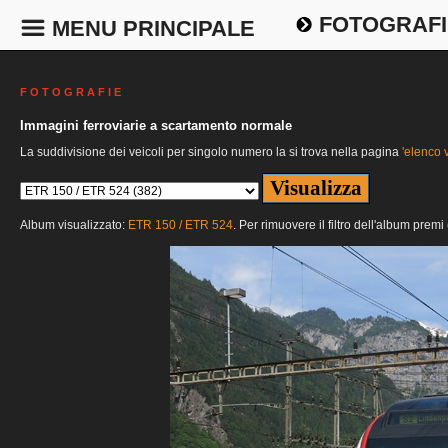
FOTOGRAFI
MENU PRINCIPALE
F O T O G R A F I E
Immagini ferroviarie a scartamento normale
La suddivisione dei veicoli per singolo numero la si trova nella pagina
'elenco v
Album visualizzato:
ETR 150 / ETR 524
. Per rimuovere il filtro dell'album premi