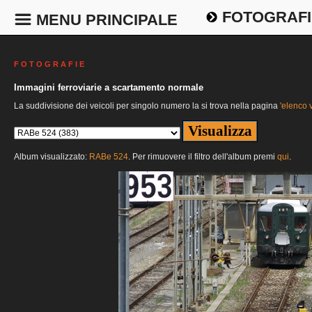
FOTOGRAFI
MENU PRINCIPALE
F O T O G R A F I E
Immagini ferroviarie a scartamento normale
La suddivisione dei veicoli per singolo numero la si trova nella pagina
'elenco v
Album visualizzato:
RABe 524
. Per rimuovere il filtro dell'album premi
qui
.