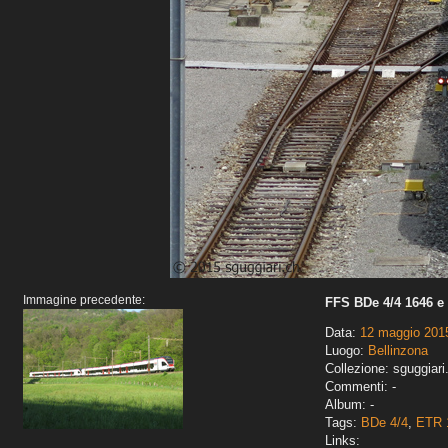
Immagine precedente:
FFS BDe 4/4 1646 e
Data:
12 maggio 201
Luogo:
Bellinzona
Collezione: sguggiari
Commenti: -
Album: -
Tags:
BDe 4/4
,
ETR 
Links: