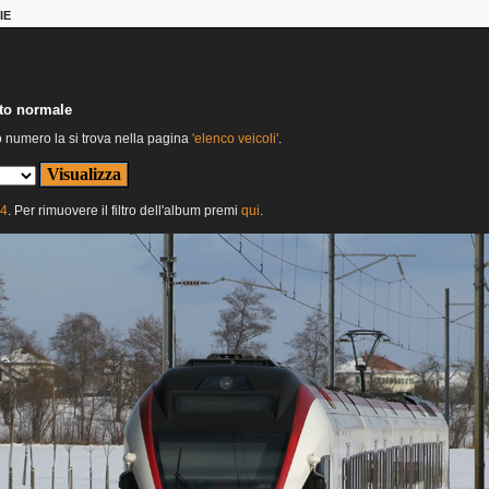
IE
nto normale
o numero la si trova nella pagina
'elenco veicoli'
.
24
. Per rimuovere il filtro dell'album premi
qui
.