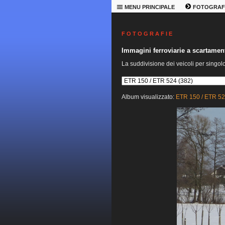
MENU PRINCIPALE
FOTOGRAF
F O T O G R A F I E
Immagini ferroviarie a scartame
La suddivisione dei veicoli per singol
Album visualizzato:
ETR 150 / ETR 5