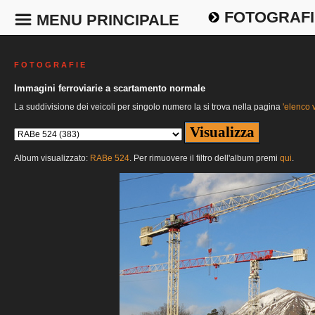
FOTOGRAFI
MENU PRINCIPALE
F O T O G R A F I E
Immagini ferroviarie a scartamento normale
La suddivisione dei veicoli per singolo numero la si trova nella pagina
'elenco v
Album visualizzato:
RABe 524
. Per rimuovere il filtro dell'album premi
qui
.