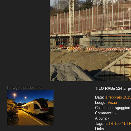
Immagine precedente:
TILO RABe 524 al po
Data:
1 febbraio 201
Luogo:
Vezia
Collezione: sguggiari
Commenti: -
Album: -
Tags:
ETR 150 / ET
Links: