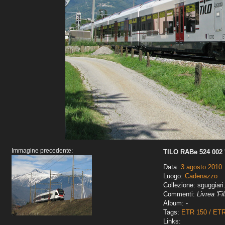
Immagine precedente:
TILO RABe 524 002 '
Data:
3 agosto 2010
Luogo:
Cadenazzo
Collezione: sguggiari
Commenti:
Livrea 'Fi
Album: -
Tags:
ETR 150 / ET
Links: