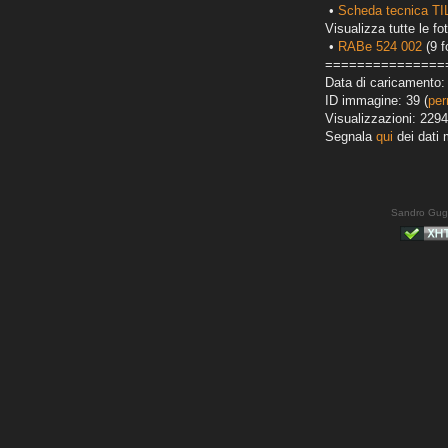
•
Scheda tecnica T
Visualizza tutte le fot
•
RABe 524 002
(9 f
===============
Data di caricamento: 
ID immagine: 39 (
per
Visualizzazioni: 2294
Segnala
qui
dei dati 
Sandro Gug