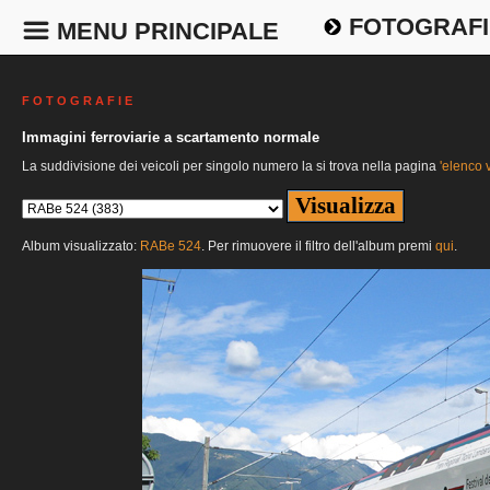
FOTOGRAFI
MENU PRINCIPALE
F O T O G R A F I E
Immagini ferroviarie a scartamento normale
La suddivisione dei veicoli per singolo numero la si trova nella pagina
'elenco v
Album visualizzato:
RABe 524
. Per rimuovere il filtro dell'album premi
qui
.