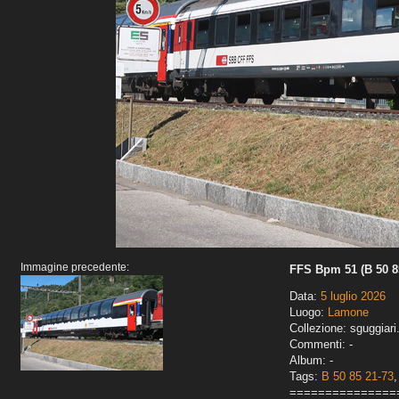
Immagine precedente:
FFS Bpm 51 (B 50 85
Data:
5 luglio 2026
Luogo:
Lamone
Collezione: sguggiari
Commenti: -
Album: -
Tags:
B 50 85 21-73
===============