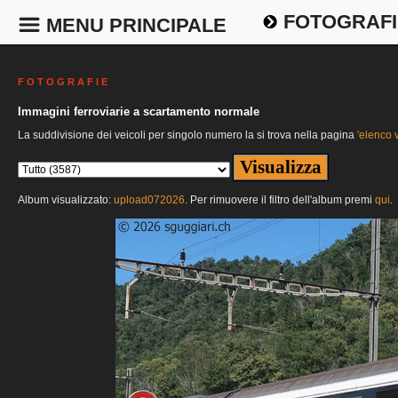
FOTOGRAFI
MENU PRINCIPALE
F O T O G R A F I E
Immagini ferroviarie a scartamento normale
La suddivisione dei veicoli per singolo numero la si trova nella pagina
'elenco v
Album visualizzato:
upload072026
. Per rimuovere il filtro dell'album premi
qui
.